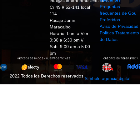
frecuentes
info@siddharthamusical.com
Preguntas
Cr 49 # 52-141 local
frecuentes de Gou
114
Preferidos
Pasaje Junín
Aviso de Privacidad
Maracaibo
Política Tratamiento
Horario: Lun. a Vier.
de Datos
9:30 a 6:30 pm //
Sab. 9:00 am a 5:00
pm
2022 Todos los Derechos reservados.
Simbolo agencia digital