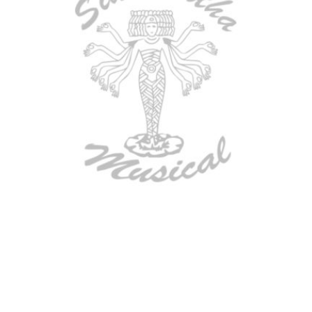
AGOTADO
TECLADO ELECTRONICO YAMAHA
PSRE583
$
2.250.000