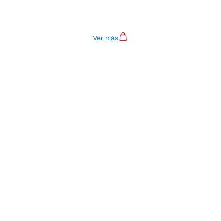
TECLADO MEDELI AKX10S
$
4.200.000
Ver más