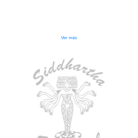
AGOTADO
ESTUCHE DURO PH-E10-F
$
277.000
Ver más