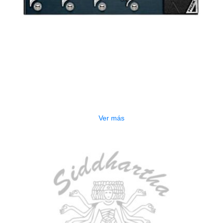
AGOTADO
PEDALERA NUX MG-50LI AZUL
$
1.800.000
Ver más