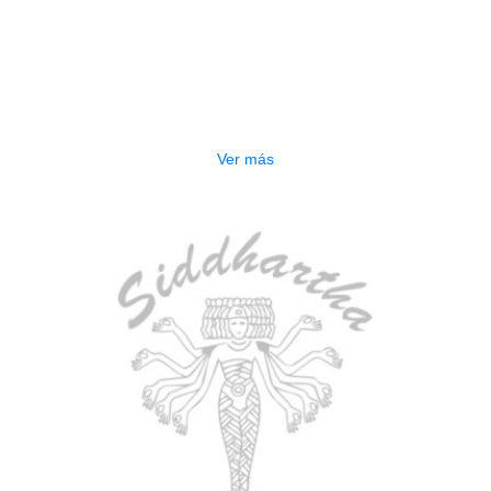
AGOTADO
BAJO ELECTRICO DEVISER L-B3-
5P BL
$
832.000
Ver más