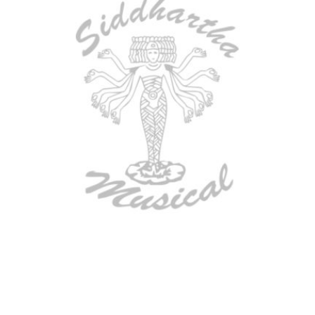
AGOTADO
ESTUCHE DURO PH-E10-S
$
277.000