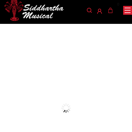
0
/
/
/ CONVERTIDOR PEQUEÑO A
INICIO
AUDIO
CABLES DE AUDIO
1/4 AD-163
cables-de-audio
CONVERTIDOR PEQUEÑO
A 1/4 AD-163
Ref: 35001145
$
1.400
AGOTADO