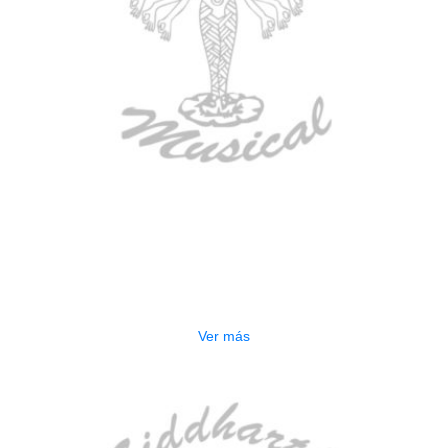
AGOTADO
CONTRABAJO GREKO DB101 1/2
$
3.165.000
Ver más