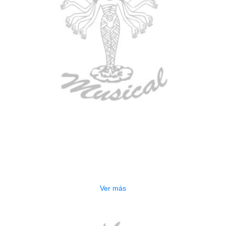
AGOTADO
ESTUCHE DURO PH-42
$
277.000
Ver más