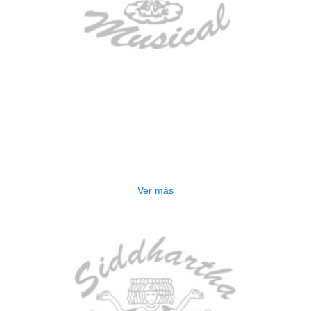
AGOTADO
GUITARRA ELECTRICA DEVISER
LG2S+GE6X (EFECTOS)
$
750.000
Ver más