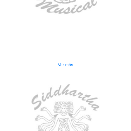
AGOTADO
ESTUCHE DURO PH-E10-LP
$
277.000
Ver más