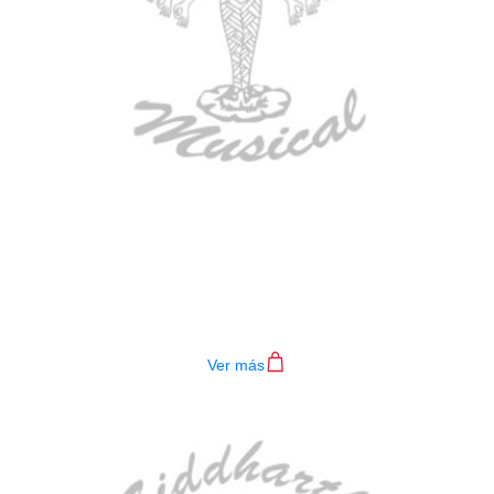
BAJO ELECTRICO DEVISER L-B3-
4P BL
$
782.000
Ver más