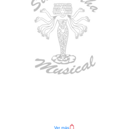
BAJO ELECTRICO DEVISER L-B3-
4P RD
$
782.000
Ver más