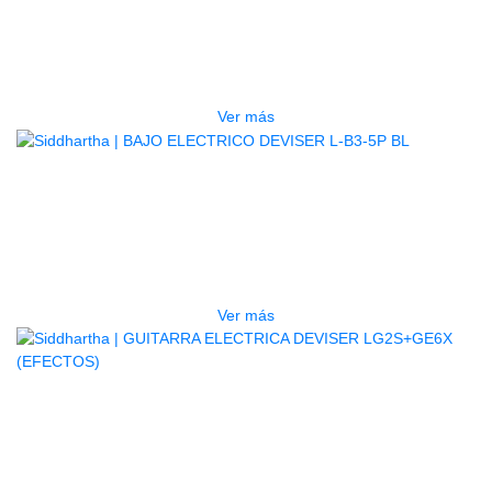
TECLADO ELECTRONICO YAMAHA
PSRE583
$
2.250.000
Ver más
AGOTADO
BAJO ELECTRICO DEVISER L-B3-
5P BL
$
832.000
Ver más
AGOTADO
GUITARRA ELECTRICA DEVISER
LG2S+GE6X (EFECTOS)