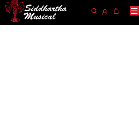
0
/
/
INICIO
ACCESORIOS
ACCESORIOS GUITARRA
/ CONTROL PLASTICO PN-P3T
ELECTRICA
accesorios-guitarra-electrica
CONTROL PLASTICO PN-
P3T
Ref: 35008015
$
6.000
AGOTADO