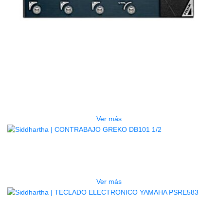
AGOTADO
PEDALERA NUX MG-50LI AZUL
$
1.800.000
Ver más
AGOTADO
CONTRABAJO GREKO DB101 1/2
$
3.165.000
Ver más
AGOTADO