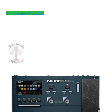
El control PN-P3T es un control vintage de tono
de medida estandar
Comprar por WhatsApp
Productos
Relacionados