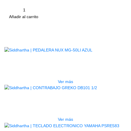
adecuado para cuerdas de acero
Cantidad
remove
add
Añadir al carrito
Productos
Relacionados
AGOTADO
PEDALERA NUX MG-50LI AZUL
$
1.800.000
Ver más
AGOTADO
CONTRABAJO GREKO DB101 1/2
$
3.165.000
Ver más