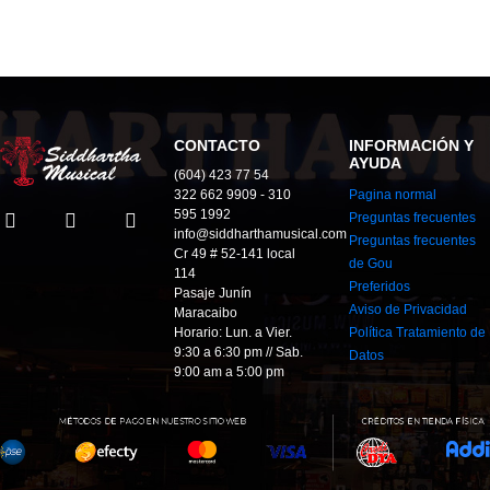
CONTACTO
INFORMACIÓN Y
AYUDA
(604) 423 77 54
322 662 9909 - 310
Pagina normal
595 1992
Preguntas frecuentes
info@siddharthamusical.com
Preguntas frecuentes
Cr 49 # 52-141 local
de Gou
114
Preferidos
Pasaje Junín
Aviso de Privacidad
Maracaibo
Horario: Lun. a Vier.
Política Tratamiento de
9:30 a 6:30 pm // Sab.
Datos
9:00 am a 5:00 pm