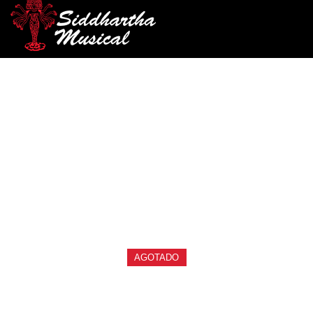
/
/
/ CLAVIJERO ALICE AOS-
INICIO
ACCESORIOS
CLAVIJEROS
023V3P
clavijeros
CLAVIJERO ALICE AOS-
023V3P
Ref: 35006475
$
70.000
AGOTADO