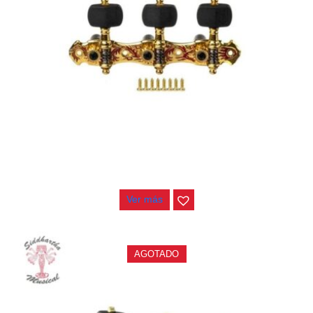
CLAVIJERO ALICE AOS-028RDP
$
110.000
Ver más
AGOTADO