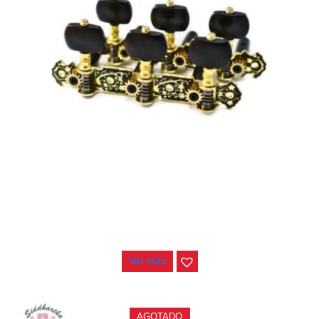
CLAVIJERO ALICE AOS-020HV3P
$
55.000
Ver más
AGOTADO