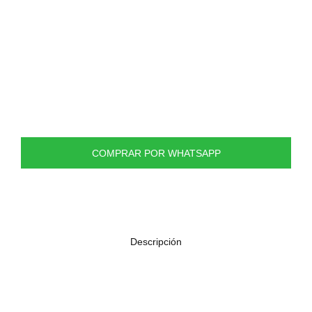
Panel de aleación de zinc chapado con hermosos
patrones de diseño de dragón rojo en relieve y clavijas
de madera de ébano de color negro.
Excelente terminación, un reemplazo ideal para sus
antiguos clavijeros de su guitarra.
Compatible con la mayoría de guitarras acústicas.
La longitud entre dos centros de eje mide
aproximadamente 35mm.
Pepa en ebano
COMPRAR POR WHATSAPP
Descripción
Soporte fabricad