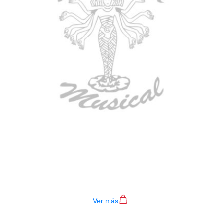
BAJO ELECTRICO DEVISER L-B3-
4P RD
$
782.000
Ver más