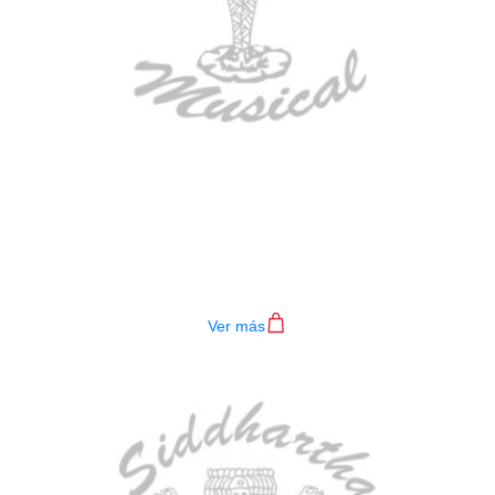
BAJO ELECTRICO DEVISER L-B3-
4P BL
$
782.000
Ver más