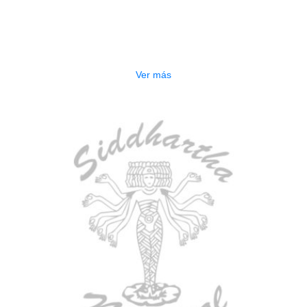
BAJO ELECTRICO DEVISER L-B3-
5P BL
$
832.000
Ver más