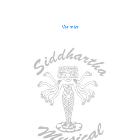
ESTUCHE DURO PH-E10-F
$
277.000
Ver más