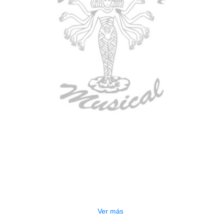
AGOTADO
TECLADO ELECTRONICO YAMAHA
PSRE583
$
2.250.000
Ver más