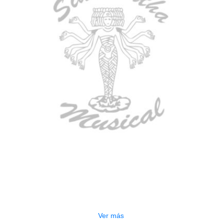
AGOTADO
ESTUCHE DURO PH-E10-S
$
277.000
Ver más