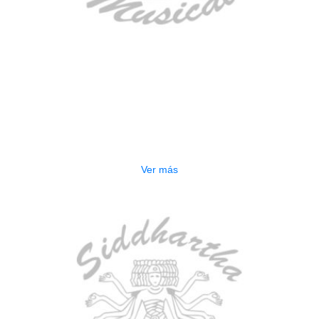
AGOTADO
GUITARRA ELECTRICA DEVISER
LG2S+GE6X (EFECTOS)
$
750.000
Ver más