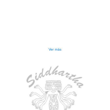
AGOTADO
PEDALERA NUX MG-50LI AZUL
$
1.800.000
Ver más