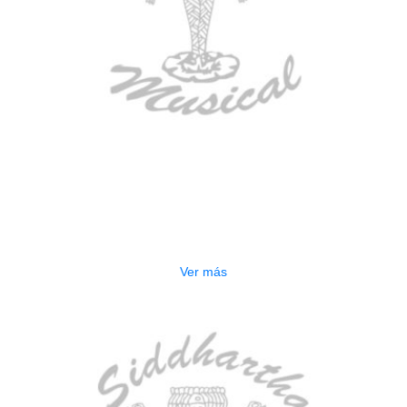
AGOTADO
CONTRABAJO GREKO DB101 1/2
$
3.165.000
Ver más