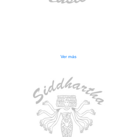
AGOTADO
ESTUCHE DURO PH-E10-LP
$
277.000
Ver más