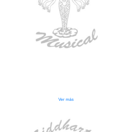
AGOTADO
ESTUCHE DURO PH-42
$
277.000
Ver más