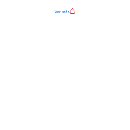
$
4.200.000
Ver más