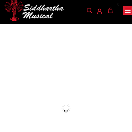
0
/
/
/ CELESTA BOSS 36 BARRAS
INICIO
CUERDA
GUITARRAS
CHM136N
guitarras
CELESTA BOSS 36 BARRAS
CHM136N
Ref: 37001050
$
420.000
AGOTADO