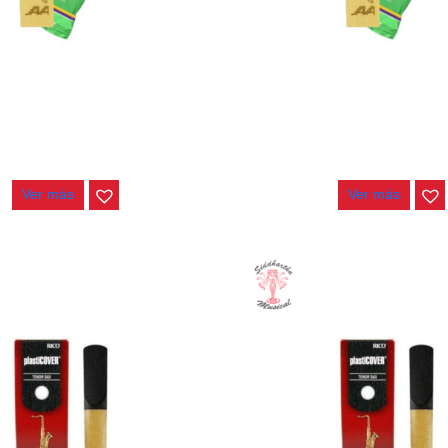
O TENOR NO 2 VANDOREN JAVA
CAÑA SAXO TENOR NO 2.5
SR273
JAVA SR2725
$
23.000
$
23.000
Ver más
Ver más