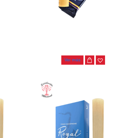
ENOR #3.0
CAÑA NO. 2.5 SAXO TENOR VANDOREN
SR2225
$
25.000
Ver más