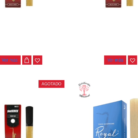
PLASTICOVER SAXO TENOR
CAÑA PLASTICOVER SAXO T
RRP05TSX200
RRP05TSX300
$
24.000
$
23.000
Ver más
Ver más
AGOTADO