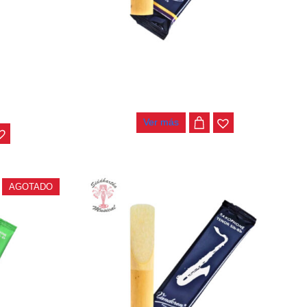
REN JAZZ
CAÑA SAXO TENOR VANDOREN SR2235
$
26.000
Ver más
AGOTADO