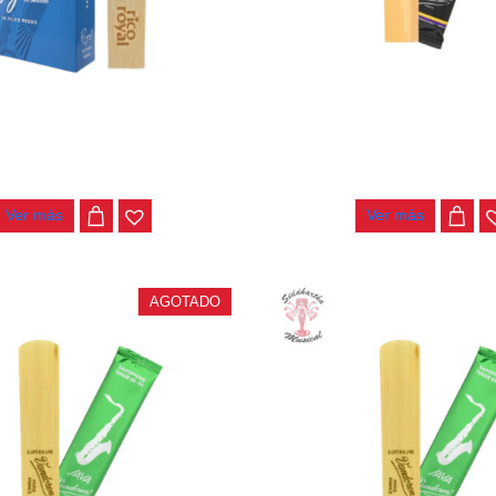
ICO ROYAL SAXO TENOR #2.0
CAÑA SAXO TENOR VANDO
RKB1020
SR423
$
15.000
$
25.000
Ver más
Ver más
AGOTADO