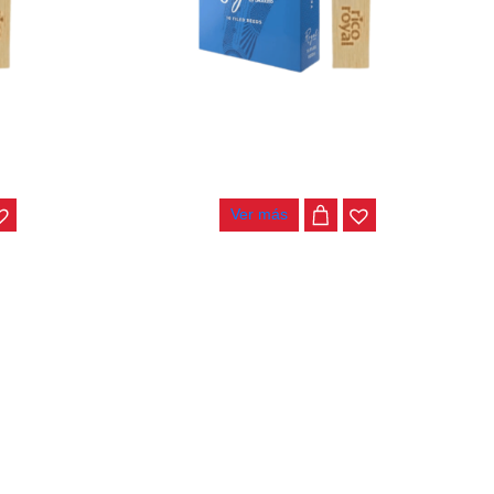
ENOR #3.5
CAÑA RICO ROYAL SAXO TENOR #2.5
RKB1025
$
15.000
Ver más