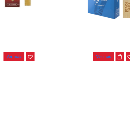
PLASTICOVER SAXO TENOR
CAÑA RICO ROYAL SAXO T
RRP05TSX350
RKB1035
$
24.000
$
15.000
Ver más
Ver más