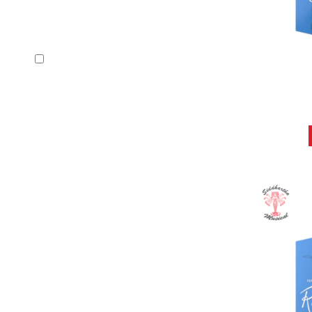
En stock
CAÑA R