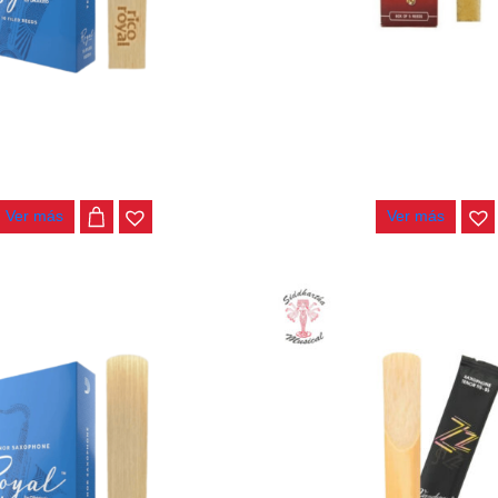
ICO ROYAL SAXO TENOR #3.0
CAÑA PLASTICOVER SAX
RKB1030
RRP05TSX250
$
15.000
$
24.000
Ver más
Ver más