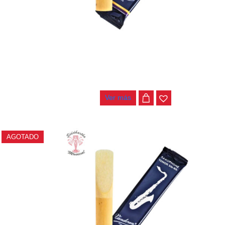
 VANDOREN
CAÑA NO. 3 SAXO TENOR VANDOREN
SR223
$
26.000
Ver más
AGOTADO