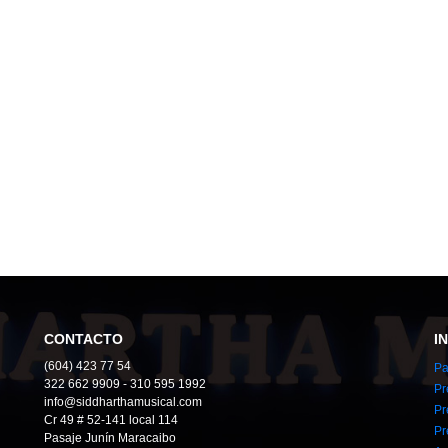
CONTACTO
I
(604) 423 77 54
Pa
322 662 9909 - 310 595 1992
Pr
info@siddharthamusical.com
Pr
Cr 49 # 52-141 local 114
Pr
Pasaje Junín Maracaibo