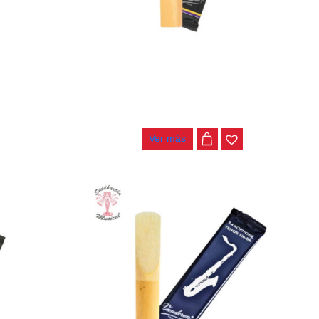
O TENOR
CAÑA SAXO TENOR VANDOREN JAZZ
SR4225
$
25.000
Ver más