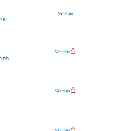
$
277.000
Ver más
BAJO ELECTRICO DEVISER L-B3-4P B
$
782.000
Ver más
BAJO ELECTRICO DEVISER L-B3-4P R
$
782.000
Ver más
TECLADO MEDELI AKX10S
$
4.200.000
Ver más