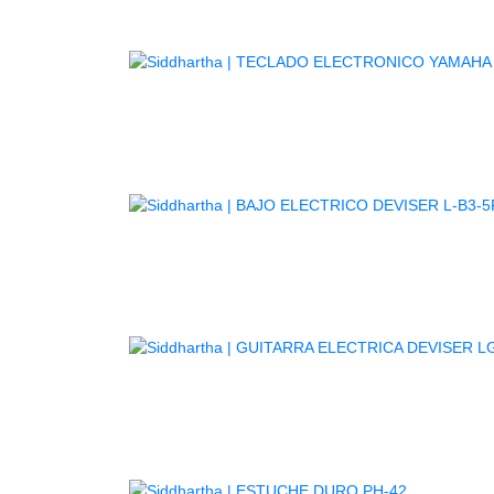
TE
GUITARR
AGOTADO