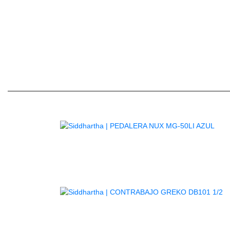
Las lengüetas sin archivar Select Jazz Soprano 
punta tradicional para brinda
AG
A