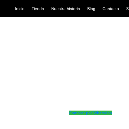
Inicio
Tienda
Nuestra historia
Blog
Contacto
S
ECT JAZZ ALTO RRS10ASX 3S
canas-saxofon-alto
CAÑA SELECT
RRS10ASX 3
Ref: 45001830
$
7.000
Caña para saxofon alto No 3M
Comprar por WhatsApp