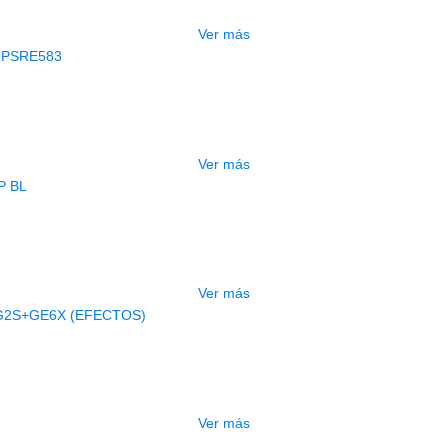
$
3.165.000
Ver más
AGOTADO
CLADO ELECTRONICO YAMAHA PSRE
$
2.250.000
Ver más
AGOTADO
BAJO ELECTRICO DEVISER L-B3-5P B
$
832.000
Ver más
AGOTADO
A ELECTRICA DEVISER LG2S+GE6X (
$
750.000
Ver más