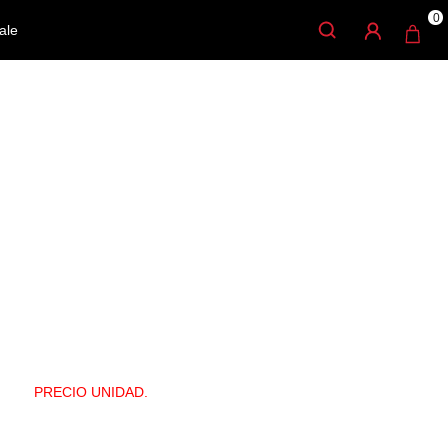
0
ale
ROYAL SAXO TENOR
 más tradicional francés para una mayor respuesta, sobre todo en el
d al tono y haciendo más fácil los ataques suaves. Funciona bien para
 jazz.
PRECIO UNIDAD.
add