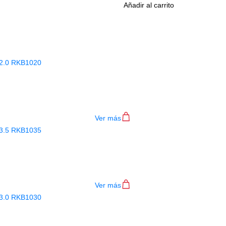
Añadir al carrito
Productos
Relacionados
 RICO ROYAL SAXO TENOR #2.0 RK
$
15.000
Ver más
 RICO ROYAL SAXO TENOR #3.5 RK
$
15.000
Ver más
 RICO ROYAL SAXO TENOR #3.0 RK