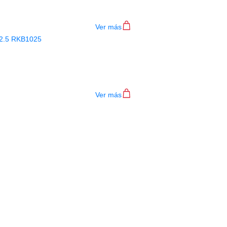
$
15.000
Ver más
 RICO ROYAL SAXO TENOR #2.5 RK
$
15.000
Ver más