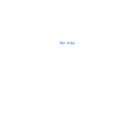
AGOTADO
CAÑA RICO ROYAL SAXO ALTO
RJB1015
$
11.000
Ver más