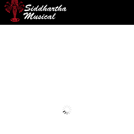
/
/
/ CAÑA RICO ROYAL
INICIO
VIENTOS
CAÑAS SAXOFÓN ALTO
SAXO ALTO #3.5 RJB1035
canas-saxofon-alto
CAÑA RICO ROYAL SAXO
ALTO #3.5 RJB1035
Ref: 19001069
$
11.000
Caña para saxofon alto No 3.5