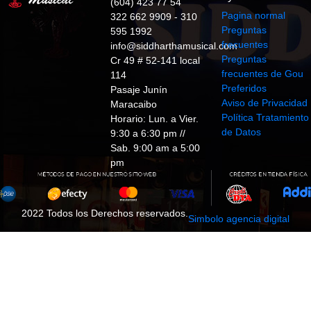
(604) 423 77 54
Pagina normal
322 662 9909 - 310
Preguntas
595 1992
frecuentes
info@siddharthamusical.com
Preguntas
Cr 49 # 52-141 local
frecuentes de Gou
114
Preferidos
Pasaje Junín
Aviso de Privacidad
Maracaibo
Política Tratamiento
Horario: Lun. a Vier.
de Datos
9:30 a 6:30 pm //
Sab. 9:00 am a 5:00
pm
2022 Todos los Derechos reservados.
Simbolo agencia digital