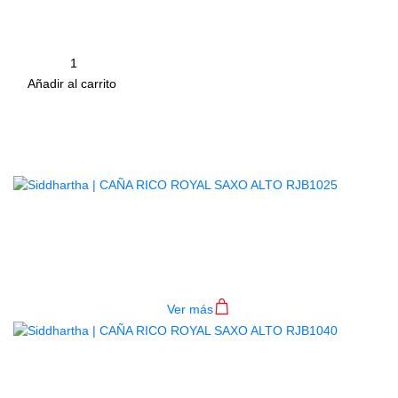
Corte francés tradicional para un aumento de la respuesta, sobre t
tono y haciendo más fáciles los ataques suaves. Precio por unidad
Cantidad
remove
add
Añadir al carrito
Productos
Relacionados
CAÑA RICO ROYAL SAXO ALTO
RJB1025
$
10.000
Ver más
AGOTADO
CAÑA RICO ROYAL SAXO ALTO