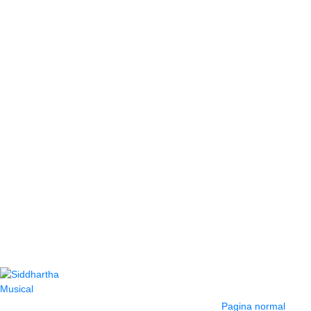
Contacto
Información y
ayuda
(604) 423 77 54
Pagina normal
322 662 9909 - 310