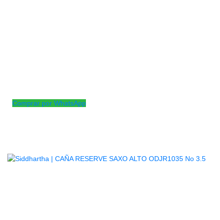
Caña clarinete No 3.5
Las cañas Organic Reserve para clarinete en Sib cuentan con
una pala más corta para un tono uniforme en todos los
registros, esquinas de punta redondeadas para una calidez
tonal adicional y un grosor de punta más delgado para una
respuesta rápida. Cada caña del paquete viene sellada
individualmente en un soporte de caña de papel reciclable y
envoltorio fluido.
Comprar por WhatsApp
Productos
Relacionados
CAÑA RESERVE SAXO ALTO
ODJR1035 NO 3.5
$
7.200