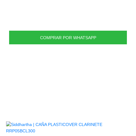
Gracias a su diseño recubierto con plástico, resisten la humedad y
húmedos trópicos o en el calor del desierto, Plasticover responde a
también proporciona un tono claro con proyección. Una caja trae 
por una unidad.
COMPRAR POR WHATSAPP
PRODUCTOS
RELACIONADOS