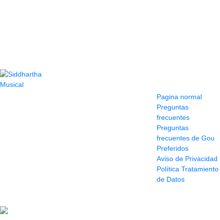
Contacto
Información y
ayuda
(604) 423 77 54
Pagina normal
322 662 9909 - 310
Preguntas
595 1992
frecuentes
info@siddharthamusical.com
Preguntas
Cr 49 # 52-141 local
frecuentes de Gou
114
Preferidos
Pasaje Junín
Aviso de Privacidad
Maracaibo
Política Tratamiento
Horario: Lun. a Vier.
de Datos
9:30 a 6:30 pm //
Sab. 9:00 am a 5:00
pm