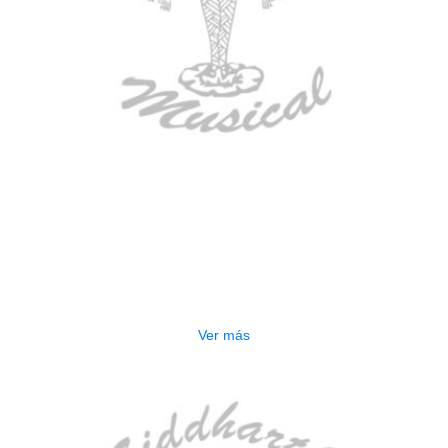
AGOTADO
TECLADO ELECTRONICO YAMAHA
PSRE583
$
2.250.000
Ver más