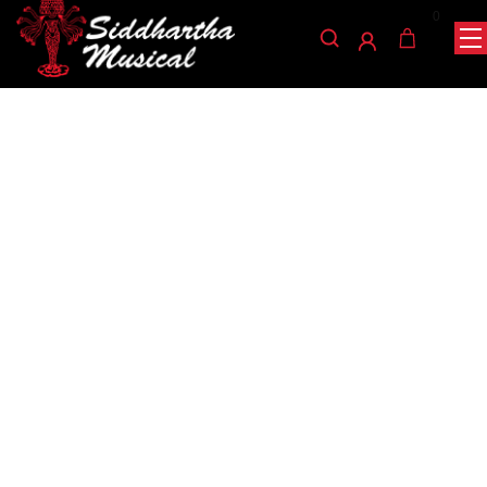
0
/
/
/ CAÑA FIBRA SAXO ALTO RD-AL
INICIO
CUERDA
GUITARRAS
guitarras
CAÑA FIBRA SAXO ALTO
RD-AL
Ref: 45002075
$
30.000