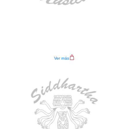
BAJO ELECTRICO DEVISER L-B3-
4P BL
$
782.000
Ver más