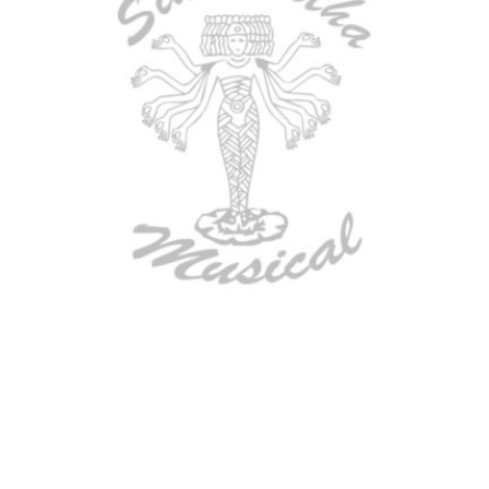
AGOTADO
BAJO ELECTRICO DEVISER L-B3-
5P BL
$
832.000