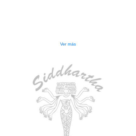
AGOTADO
GUITARRA ELECTRICA DEVISER
LG2S+GE6X (EFECTOS)
$
750.000
Ver más