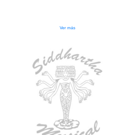
ESTUCHE DURO PH-E10-LP
$
277.000
Ver más