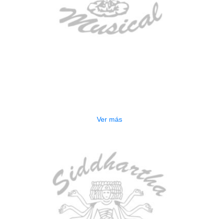
AGOTADO
ESTUCHE DURO PH-42
$
277.000
Ver más