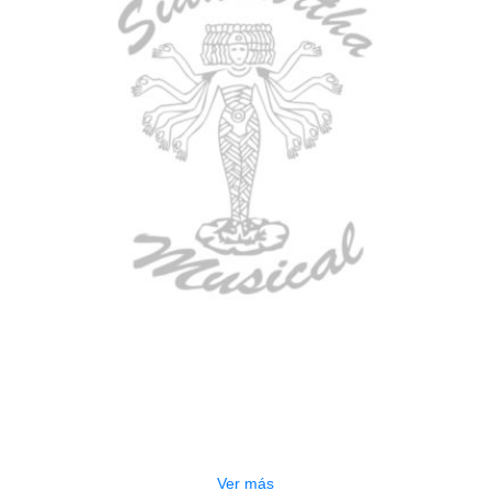
AGOTADO
ESTUCHE DURO PH-E10-F
$
277.000
Ver más