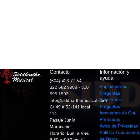
Contacto
Información y
ayuda
(604) 423 77 54
Pagina normal
322 662 9909 - 310
Preguntas
595 1992
frecuentes
info@siddharthamusical.com
Preguntas
Cr 49 # 52-141 local
frecuentes de Gou
114
Preferidos
Pasaje Junín
Aviso de Privacidad
Maracaibo
Política Tratamiento
Horario: Lun. a Vier.
de Datos
9:30 a 6:30 pm //