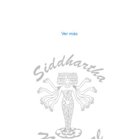
AGOTADO
PEDALERA NUX MG-50LI AZUL
$
1.800.000
Ver más