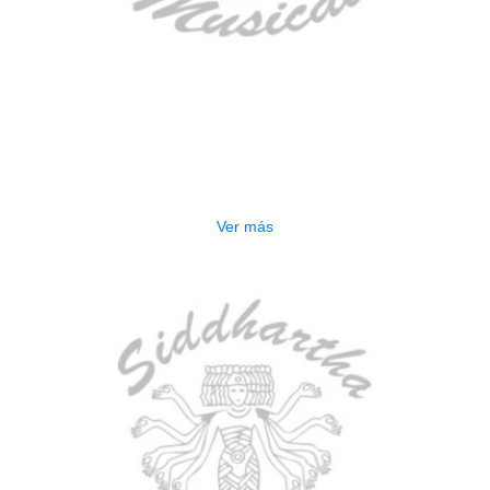
AGOTADO
CONTRABAJO GREKO DB101 1/2
$
3.165.000
Ver más