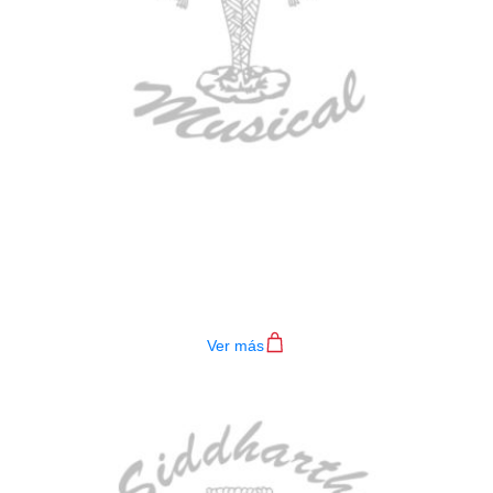
BAJO ELECTRICO DEVISER L-B3-
4P RD
$
782.000
Ver más