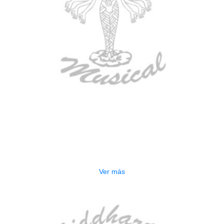
AGOTADO
ESTUCHE DURO PH-E10-S
$
277.000
Ver más