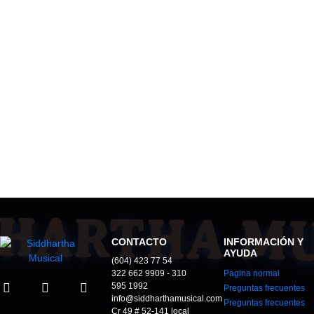
CONTACTO
INFORMACIÓN Y
AYUDA
(604) 423 77 54
322 662 9909 - 310
Pagina normal
595 1992
Preguntas frecuentes
info@siddharthamusical.com
Preguntas frecuentes
Cr 49 # 52-141 local