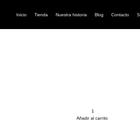
Inicio
Tienda
Nuestra historia
Blog
Contacto
S
I PUERTO RICO
campanas
CAMPANA TP 
Ref: 39004075
$
64.000
Campana de mano pequeña
Cantidad
remove
Añadir al carrito
Productos