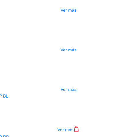
$
277.000
Ver más
DO
ESTUCHE DURO PH-E10-F
$
277.000
Ver más
ADO
ESTUCHE DURO PH-E10-LP
$
277.000
Ver más
BAJO ELECTRICO DEVISER L-B3-4P B
$
782.000
Ver más