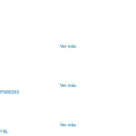
Relacionados
OTADO
PEDALERA NUX MG-50LI AZUL
$
1.800.000
Ver más
GOTADO
CONTRABAJO GREKO DB101 1/2
$
3.165.000
Ver más
AGOTADO
CLADO ELECTRONICO YAMAHA PSRE
$
2.250.000
Ver más
AGOTADO