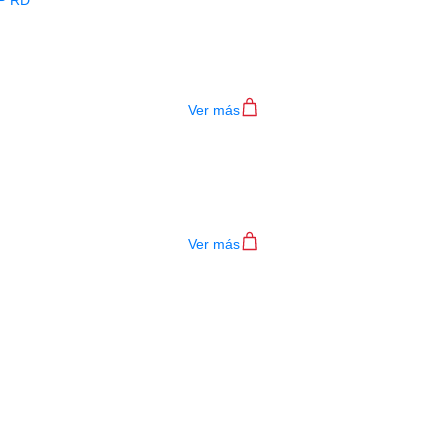
BAJO ELECTRICO DEVISER L-B3-4P R
$
782.000
Ver más
TECLADO MEDELI AKX10S
$
4.200.000
Ver más