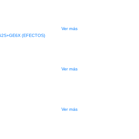
BAJO ELECTRICO DEVISER L-B3-5P B
$
832.000
Ver más
AGOTADO
A ELECTRICA DEVISER LG2S+GE6X (
$
750.000
Ver más
ESTUCHE DURO PH-42
$
277.000
Ver más
DO
ESTUCHE DURO PH-E10-S