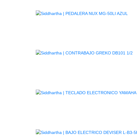
AG
A
TE