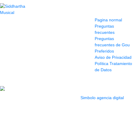
Contacto
Información y
ayuda
(604) 423 77 54
Pagina normal
322 662 9909 - 310
Preguntas
595 1992
frecuentes
info@siddharthamusical.com
Preguntas
Cr 49 # 52-141 local
frecuentes de Gou
114
Preferidos
Pasaje Junín
Aviso de Privacidad
Maracaibo
Política Tratamiento
Horario: Lun. a Vier.
de Datos
9:30 a 6:30 pm //
Sab. 9:00 am a 5:00
pm
2022 Todos los Derechos reservados.
Simbolo agencia digital