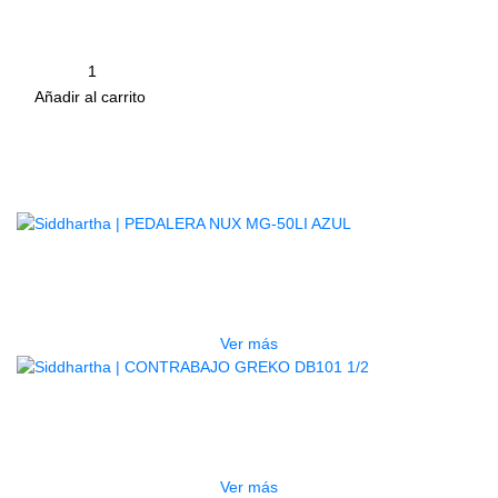
– Tamaño Grande 21 cm, boca de 7.5cm por 13.5 cm
Cantidad
remove
add
Añadir al carrito
Productos
Relacionados
AGOTADO
PEDALERA NUX MG-50LI AZUL
$
1.800.000
Ver más
AGOTADO
CONTRABAJO GREKO DB101 1/2
$
3.165.000
Ver más