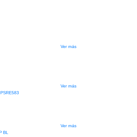
Relacionados
OTADO
PEDALERA NUX MG-50LI AZUL
$
1.800.000
Ver más
GOTADO
CONTRABAJO GREKO DB101 1/2
$
3.165.000
Ver más
AGOTADO
CLADO ELECTRONICO YAMAHA PSRE
$
2.250.000
Ver más
AGOTADO