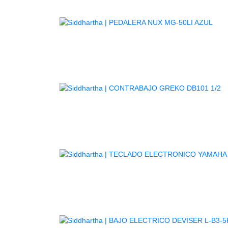
AG
A
TE