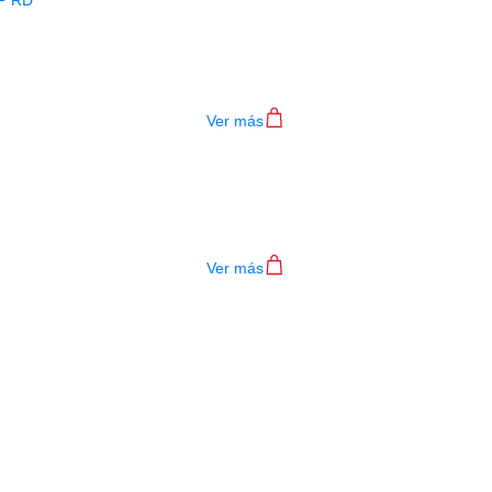
BAJO ELECTRICO DEVISER L-B3-4P R
$
782.000
Ver más
TECLADO MEDELI AKX10S
$
4.200.000
Ver más