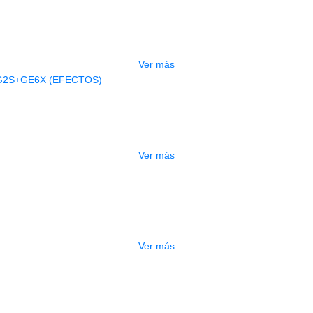
BAJO ELECTRICO DEVISER L-B3-5P B
$
832.000
Ver más
AGOTADO
A ELECTRICA DEVISER LG2S+GE6X (
$
750.000
Ver más
ESTUCHE DURO PH-42
$
277.000
Ver más
DO
ESTUCHE DURO PH-E10-S