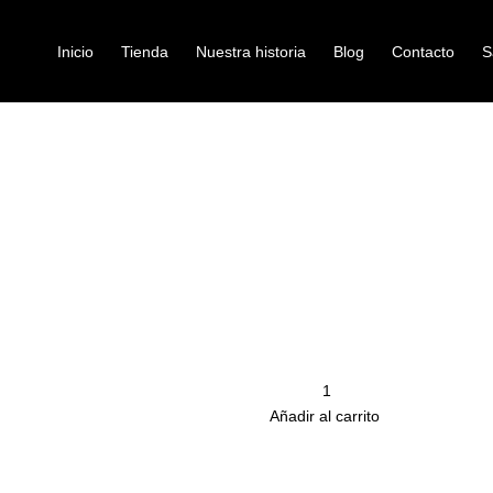
Inicio
Tienda
Nuestra historia
Blog
Contacto
S
ANDE NATURAL
campanas
CAMPANA TP
Ref: 39004780
$
90.000
Campana de mano grande
Cantidad
remove
Añadir al carrito
Productos