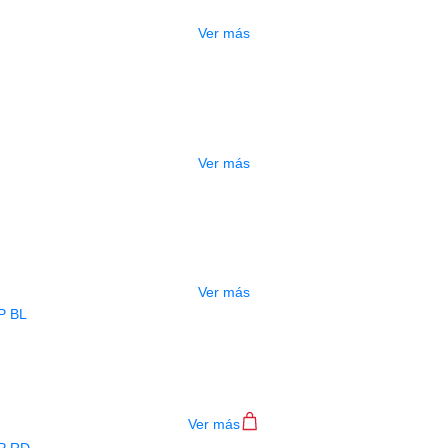
$
277.000
Ver más
DO
ESTUCHE DURO PH-E10-F
$
277.000
Ver más
ADO
ESTUCHE DURO PH-E10-LP
$
277.000
Ver más
BAJO ELECTRICO DEVISER L-B3-4P B
$
782.000
Ver más