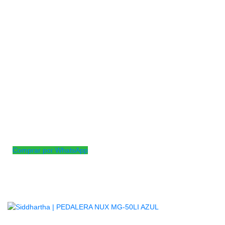
-Hecho de plástico duro ABS de alta calidad, duradero y
resistente
-Sonido agudo, natural y nítido para múltiples estilos de
música
-Ofrecer un buen tono especial
-Completo con abrazadera de montaje , fácil instalación
-Adecuado para soporte de campana de vaca u otro soporte
de percusión
-Material: plástico
-Color: azul
-Tamaño: Campana (largo x ancho x Alto): Aprox:
123x38x150mm
-Baqueta (L): aproximadamente 185mm
Comprar por WhatsApp
Productos
Relacionados
AGOTADO