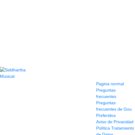
Contacto
Información y
ayuda
(604) 423 77 54
Pagina normal
322 662 9909 - 310
Preguntas
595 1992
frecuentes
info@siddharthamusical.com
Preguntas
Cr 49 # 52-141 local
frecuentes de Gou
114
Preferidos
Pasaje Junín
Aviso de Privacidad
Maracaibo
Política Tratamiento
Horario: Lun. a Vier.
de Datos
9:30 a 6:30 pm //