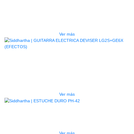
BAJO ELECTRICO DEVISER L-B3-
5P BL
$
832.000
Ver más
AGOTADO
GUITARRA ELECTRICA DEVISER
LG2S+GE6X (EFECTOS)
$
750.000
Ver más
AGOTADO
ESTUCHE DURO PH-42
$
277.000
Ver más