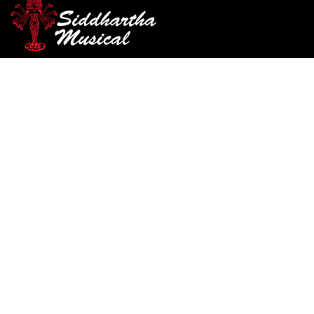
/
/
/ CABLE KIRLIN
INICIO
AUDIO
CABLES DE INSTRUMENTO
INTERPEDAL I6-243
cables-de-instrumento
CABLE KIRLIN
INTERPEDAL I6-243
Ref: 35005740
$
8.000
AGOTADO