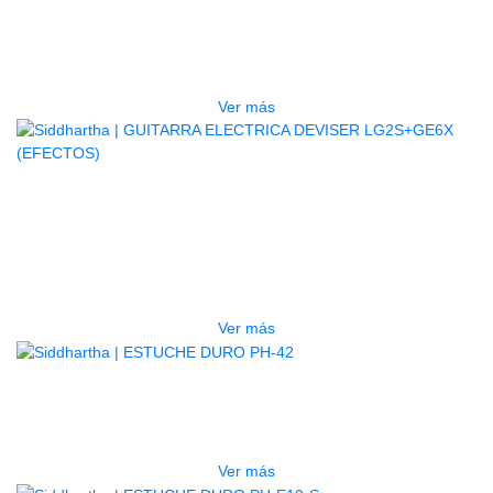
BAJO ELECTRICO DEVISER L-B3-
5P BL
$
832.000
Ver más
AGOTADO
GUITARRA ELECTRICA DEVISER
LG2S+GE6X (EFECTOS)
$
750.000
Ver más
AGOTADO
ESTUCHE DURO PH-42
$
277.000
Ver más