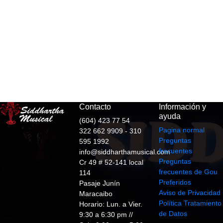
Contacto
Información y
ayuda
(604) 423 77 54
Pagina normal
322 662 9909 - 310
Preguntas
595 1992
frecuentes
info@siddharthamusical.com
Preguntas
Cr 49 # 52-141 local
frecuentes de Gou
114
Preferidos
Pasaje Junín
Aviso de Privacidad
Maracaibo
Política Tratamiento
Horario: Lun. a Vier.
de Datos
9:30 a 6:30 pm //