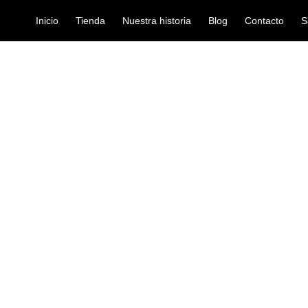
Inicio
Tienda
Nuestra historia
Blog
Contacto
S
6MT IWB-201BFG WBG
cables-de-audio
CABLE KIRLI
WBG
Ref: 35007821
$
74.000
Cable para instrumentos Kirlin 
conector mono de 1/4″ – conect
Nuestro cable de instrumento sin
20 está diseñado profesionalment