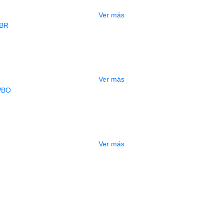
Ver más
AGOTADO
CABLE KIRLIN 6MT IWB-201BFG WB
$
73.000
Ver más
AGOTADO
CABLE KIRLIN 6 MT IWB-201BGF WB
$
73.000
Ver más