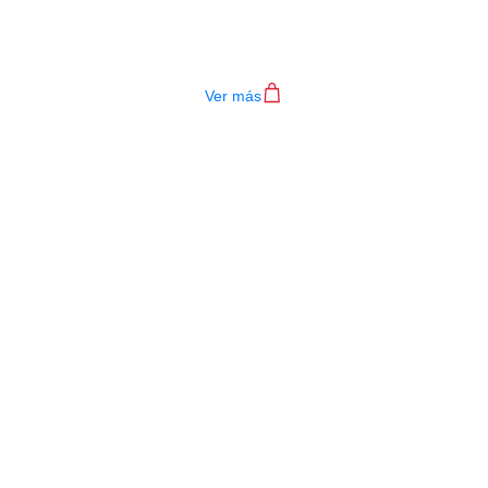
TECLADO MEDELI AKX10S
$
4.200.000
Ver más