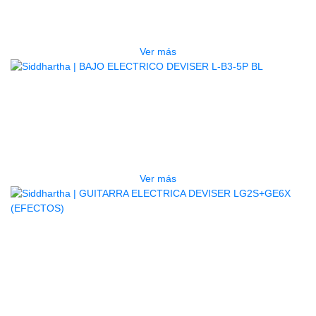
PSRE583
$
2.250.000
Ver más
AGOTADO
BAJO ELECTRICO DEVISER L-B3-
5P BL
$
832.000
Ver más
AGOTADO
GUITARRA ELECTRICA DEVISER
LG2S+GE6X (EFECTOS)
$
750.000