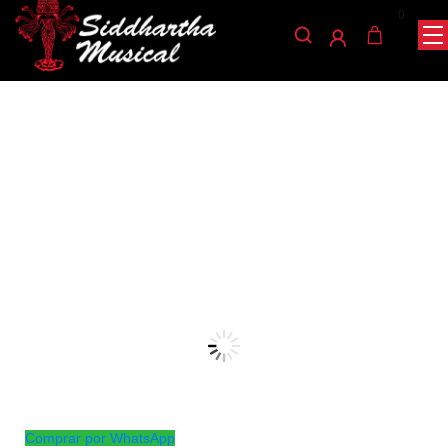
0
/
/
/ CABLE KIRLIN 6MT IC-241 GR
INICIO
CUERDA
GUITARRAS
guitarras
CABLE KIRLIN 6MT IC-241
GR
Ref: 35001752
$
23.000
AGOTADO
Comprar por WhatsApp