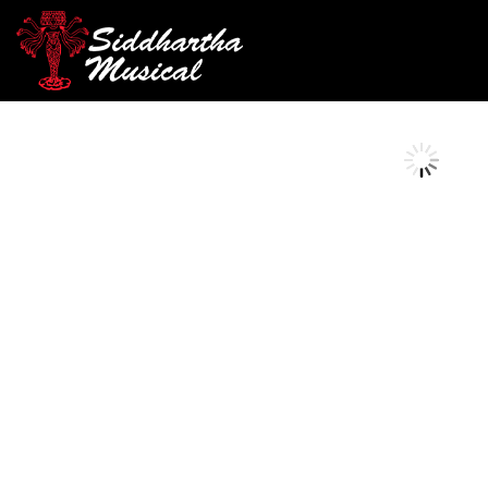
/
/
/ BOQUILLA TROMBO
INICIO
VIENTOS
BOQUILLAS
AGOTADO