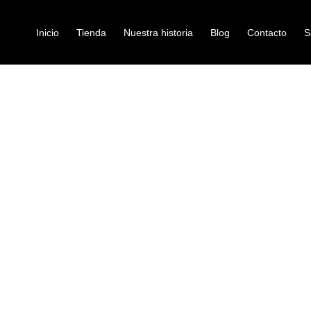
Inicio
Tienda
Nuestra historia
Blog
Contacto
S
N ALTO A-TRO-MH04
boquillas
BOQUILLA T
MH04
Ref: 45002741
$
68.000
La boquilla para trombón alto 
trombonistas que buscan un soni
boquilla tiene un diseño y una fo
facilidad de ejecución del instru