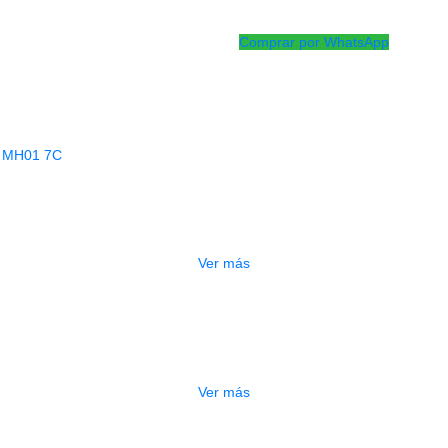
Boquilla caño delgado.
Comprar por WhatsApp
Productos
Relacionados
AGOTADO
QUILLA TROMPETA MEGATONE MH01
$
29.000
Ver más
BOQUILLA TUBA-MH02
$
90.000
Ver más