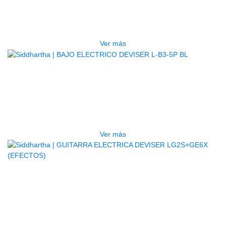
PSRE583
$
2.250.000
Ver más
AGOTADO
BAJO ELECTRICO DEVISER L-B3-
5P BL
$
832.000
Ver más
AGOTADO
GUITARRA ELECTRICA DEVISER
LG2S+GE6X (EFECTOS)
$
750.000