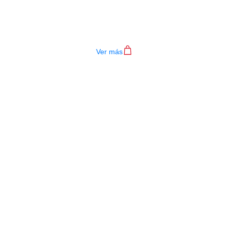
TECLADO MEDELI AKX10S
$
4.200.000
Ver más