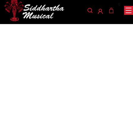
0
/
/
INICIO
ACCESORIOS
ACCESORIOS PARA INSTRUMENTOS DE
/ BOQUILLA GUITARRA ACUSTICA MU1395-2
CUERDA
accesorios-para-instrumentos-de-cuerda
BOQUILLA GUITARRA
ACUSTICA MU1395-2
Ref: 31001144
$
18.000
AGOTADO