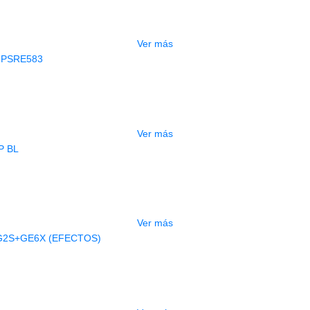
$
3.165.000
Ver más
AGOTADO
CLADO ELECTRONICO YAMAHA PSRE
$
2.250.000
Ver más
AGOTADO
BAJO ELECTRICO DEVISER L-B3-5P B
$
832.000
Ver más
AGOTADO
A ELECTRICA DEVISER LG2S+GE6X (
$
750.000