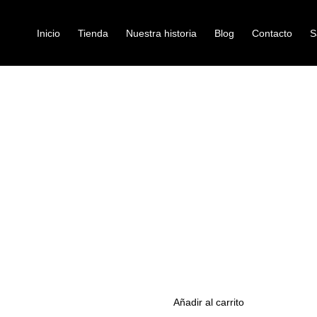
Inicio
Tienda
Nuestra historia
Blog
Contacto
S
/ BONO SAXOFON ALTO
TOS DE CUERDA
accesorios
BONO SAXOF
Ref:
$
3.610.000
Añadir al carrito