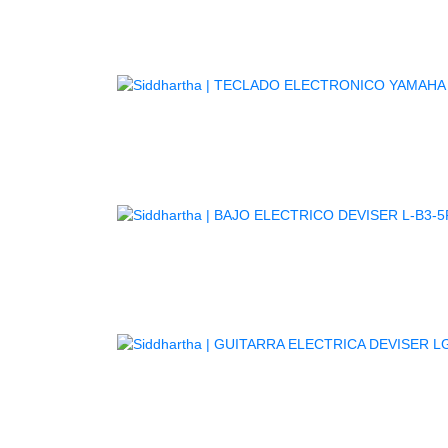
TE
GUITARR