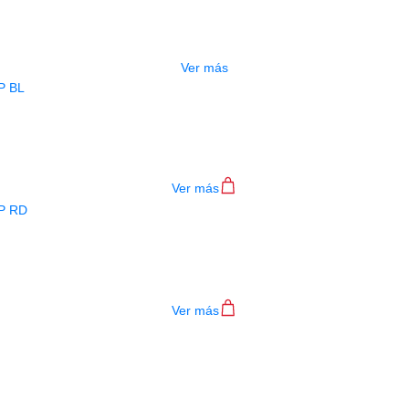
ESTUCHE DURO PH-E10-LP
$
277.000
Ver más
BAJO ELECTRICO DEVISER L-B3-4P B
$
782.000
Ver más
BAJO ELECTRICO DEVISER L-B3-4P R
$
782.000
Ver más
TECLADO MEDELI AKX10S
$
4.200.000