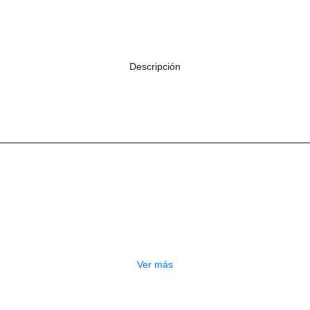
Descripción
Productos
Relacionados
OTADO
PEDALERA NUX MG-50LI AZUL
$
1.800.000
Ver más
GOTADO
CONTRABAJO GREKO DB101 1/2