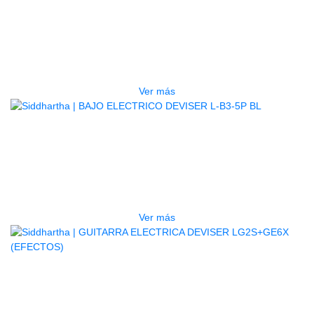
TECLADO ELECTRONICO YAMAHA
PSRE583
$
2.250.000
Ver más
AGOTADO
BAJO ELECTRICO DEVISER L-B3-
5P BL
$
832.000
Ver más
AGOTADO
GUITARRA ELECTRICA DEVISER
LG2S+GE6X (EFECTOS)