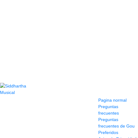
Contacto
Información y
ayuda
(604) 423 77 54
Pagina normal
322 662 9909 - 310
Preguntas
595 1992
frecuentes
info@siddharthamusical.com
Preguntas
Cr 49 # 52-141 local
frecuentes de Gou
114
Preferidos
Pasaje Junín