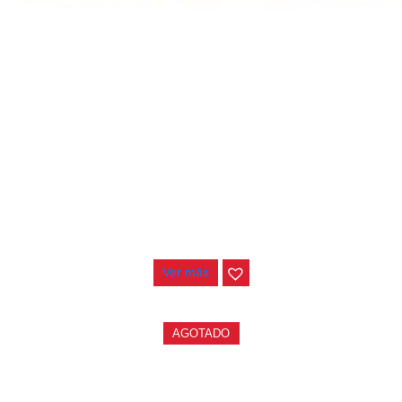
PEDALERA NUX MG-50LI AZUL
$
1.800.000
Ver más
AGOTADO