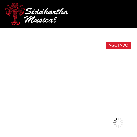
/
/
/ BAQUETAS VIC FIR
INICIO
CUERDA
GUITARRAS
AGOTADO