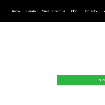
Inicio
Tienda
Nuestra historia
Blog
Contacto
S
TH PUNTA MADERA X7A
guitarras
BAQUETAS VI
MADERA X7A
Ref: 40001290
$
55.000
COM