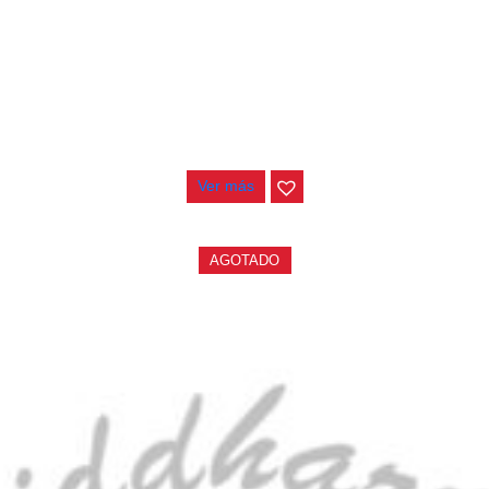
CONTRABAJO GREKO DB101 1/2
$
3.165.000
Ver más
AGOTADO