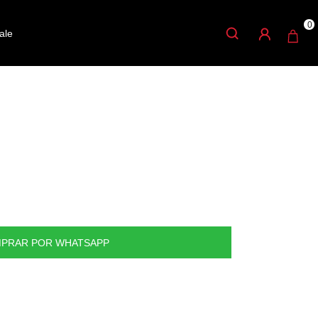
0
ale
C FIRTH PUNTA
PRAR POR WHATSAPP