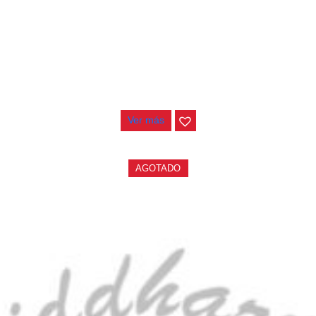
CONTRABAJO GREKO DB101 1/2
$
3.165.000
Ver más
AGOTADO