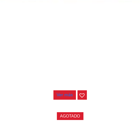
PEDALERA NUX MG-50LI AZUL
$
1.800.000
Ver más
AGOTADO