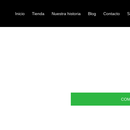
Inicio
Tienda
Nuestra historia
Blog
Contacto
S
TH PUNTA MADERA 5A
guitarras
BAQUETAS VI
MADERA 5A
Ref: 40001550
$
60.000
COM