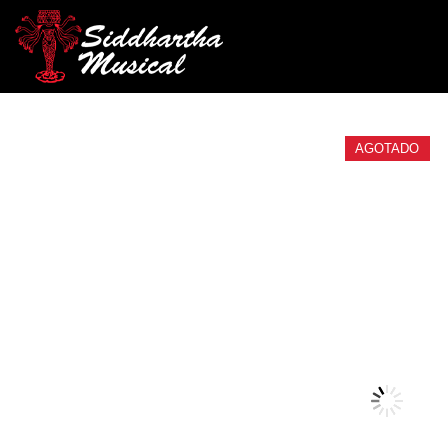
/
/
/ BAQUETAS VIC FIR
INICIO
CUERDA
GUITARRAS
AGOTADO