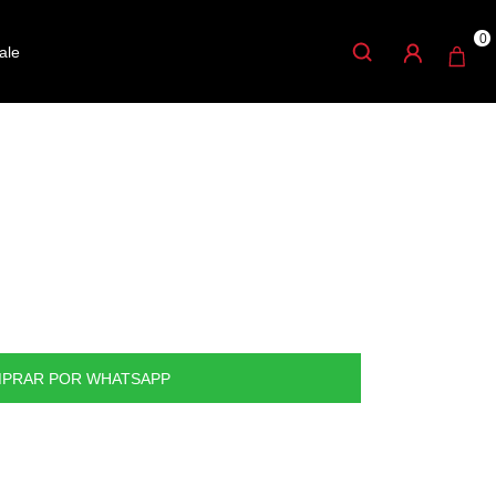
0
ale
C FIRTH PUNTA
PRAR POR WHATSAPP