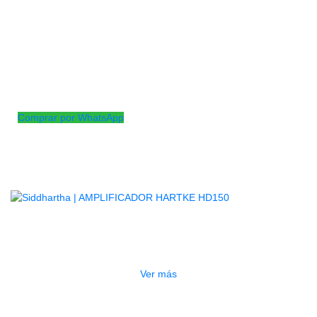
olmo: arce macizo
Diapasón: palisandro
Longitud de escala: 864 mm, 34 “,
24 trastes
Herrajes: Cromo Construcción de
herrajes: Construcción atornillada
de 4 cuerdas
Comprar por WhatsApp
Productos
Relacionados
AGOTADO
AMPLIFICADOR HARTKE HD150
$
2.500.000
Ver más