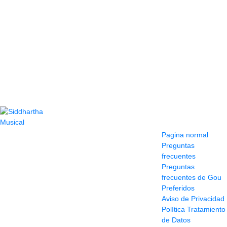
Contacto
Información y
ayuda
(604) 423 77 54
Pagina normal
322 662 9909 - 310
Preguntas
595 1992
frecuentes
info@siddharthamusical.com
Preguntas
Cr 49 # 52-141 local
frecuentes de Gou
114
Preferidos
Pasaje Junín
Aviso de Privacidad
Maracaibo
Política Tratamiento
Horario: Lun. a Vier.
de Datos
9:30 a 6:30 pm //