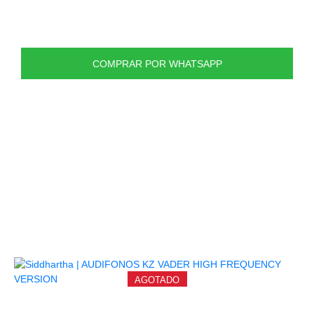
Impedancia Versión estándar de 23,5 Ω, versión de
sintonización de 29 Ω ~ 48 Ω
COMPRAR POR WHATSAPP
PRODUCTOS
RELACIONADOS
AGOTADO
AUDIFONOS KZ VADER HIGH FREQUENCY VERSION