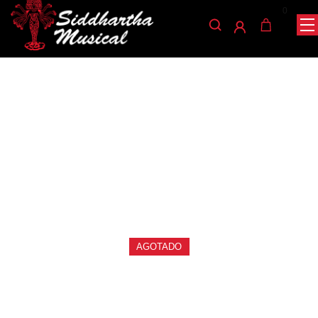
0
/
/
/ AUDIFONOS KZ D.FICON SUICHE
INICIO
AUDIO
IN-EAR
in-ear
AUDIFONOS KZ D.FICON
SUICHE
Ref: 50001132
$
150.000
AGOTADO