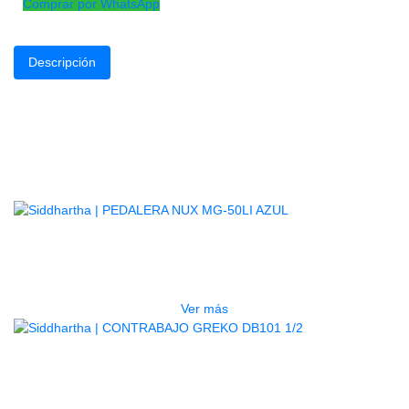
Comprar por WhatsApp
Descripción
Atril para pared metálic
y colgador metálico inclu
Productos
Relacionados
AGOTADO
PEDALERA NUX MG-50LI AZUL
$
1.800.000
Ver más
AGOTADO
CONTRABAJO GREKO DB101 1/2
$
3.165.000