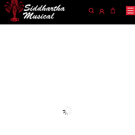
0
/
/
/ ATRIL MESA
INICIO
ACCESORIOS
ATRILES MICROFONO
MICROFONO ST-102
atriles-microfono
ATRIL MESA MICROFONO
ST-102
Ref: 49003600
$
30.000
AGOTADO