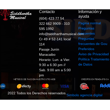
Contacto
Información y
ayuda
(604) 423 77 54
Pagina normal
322 662 9909 - 310
Preguntas
595 1992
frecuentes
info@siddharthamusical.com
Preguntas
Cr 49 # 52-141 local
frecuentes de Gou
114
Preferidos
Pasaje Junín
Aviso de Privacidad
Maracaibo
Política Tratamiento
Horario: Lun. a Vier.
de Datos
9:30 a 6:30 pm //
Sab. 9:00 am a 5:00
pm
2022 Todos los Derechos reservados.
Simbolo agencia digital