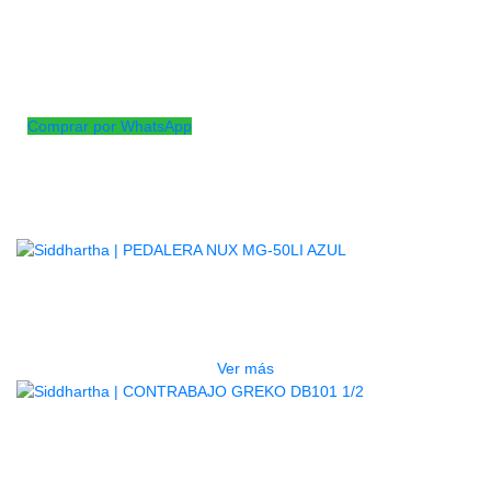
Plegable y fácil de llevar.
Firme.
Ajustable en altura.
Elevación ajustable.
360 grados de rotación.
Comprar por WhatsApp
Productos
Relacionados
AGOTADO
PEDALERA NUX MG-50LI AZUL
$
1.800.000
Ver más
AGOTADO
CONTRABAJO GREKO DB101 1/2
$
3.165.000