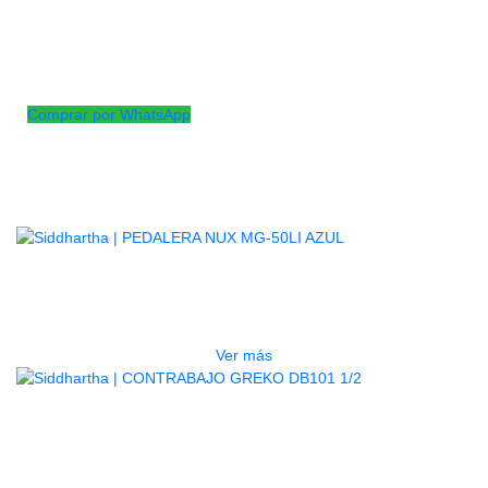
Atril doble x para teclado ajustable en la altura
Ideal para teclados de mayor peso ya que su construcción
brinda una excelente estebilidad
Comprar por WhatsApp
Productos
Relacionados
AGOTADO
PEDALERA NUX MG-50LI AZUL
$
1.800.000
Ver más
AGOTADO
CONTRABAJO GREKO DB101 1/2
$
3.165.000