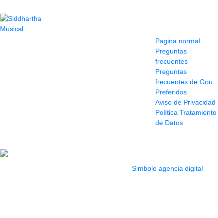
Contacto
Información y
ayuda
(604) 423 77 54
Pagina normal
322 662 9909 - 310
Preguntas
595 1992
frecuentes
info@siddharthamusical.com
Preguntas
Cr 49 # 52-141 local
frecuentes de Gou
114
Preferidos
Pasaje Junín
Aviso de Privacidad
Maracaibo
Política Tratamiento
Horario: Lun. a Vier.
de Datos
9:30 a 6:30 pm //
Sab. 9:00 am a 5:00
pm
2022 Todos los Derechos reservados.
Simbolo agencia digital