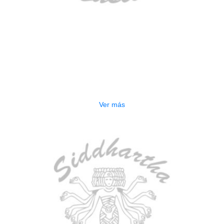
AGOTADO
TECLADO ELECTRONICO YAMAHA
PSRE583
$
2.250.000
Ver más