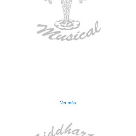
AGOTADO
BAJO ELECTRICO DEVISER L-B3-
5P BL
$
832.000
Ver más