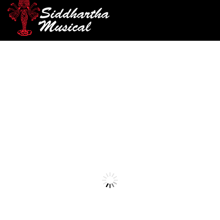
/
/
/ ATRIL DIXON PLATILLO
INICIO
PERCUSIÓN
ATRILES PLATILLO
PSY7
atriles-platillo
ATRIL DIXON PLATILLO
PSY7
Ref: 42002025
$
230.000
AGOTADO