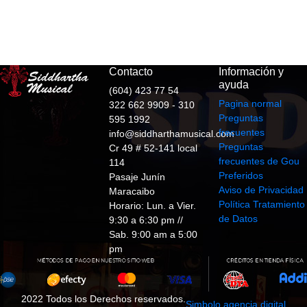
Contacto
Información y
ayuda
(604) 423 77 54
Pagina normal
322 662 9909 - 310
Preguntas
595 1992
frecuentes
info@siddharthamusical.com
Preguntas
Cr 49 # 52-141 local
frecuentes de Gou
114
Preferidos
Pasaje Junín
Aviso de Privacidad
Maracaibo
Política Tratamiento
Horario: Lun. a Vier.
de Datos
9:30 a 6:30 pm //
Sab. 9:00 am a 5:00
pm
2022 Todos los Derechos reservados.
Simbolo agencia digital