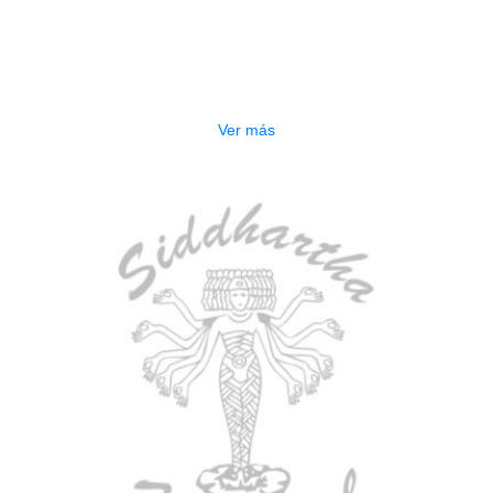
AGOTADO
ESTUCHE DURO PH-42
$
277.000
Ver más