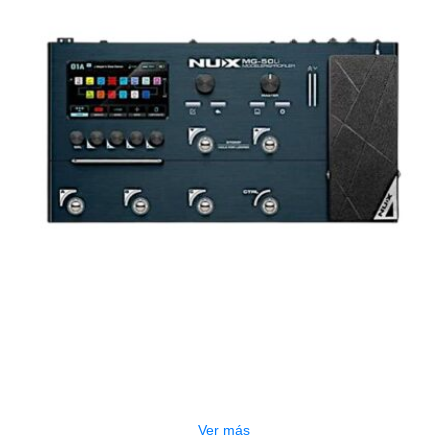
AGOTADO
PEDALERA NUX MG-50LI AZUL
$
1.800.000
Ver más