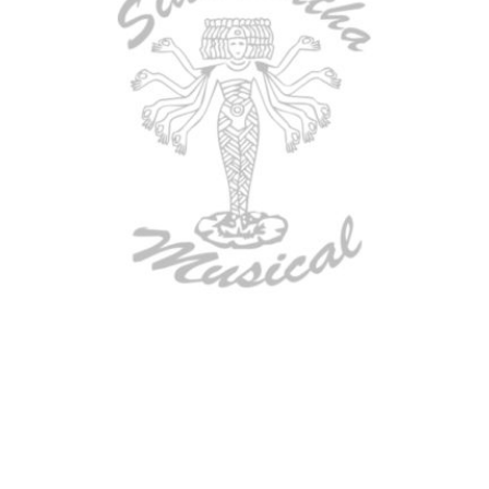
AGOTADO
GUITARRA ELECTRICA DEVISER
LG2S+GE6X (EFECTOS)
$
750.000