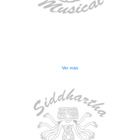
AGOTADO
ESTUCHE DURO PH-E10-S
$
277.000
Ver más