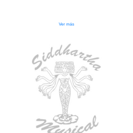
CONTRABAJO GREKO DB101 1/2
$
3.165.000
Ver más