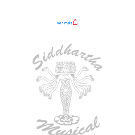
4P BL
$
782.000
Ver más