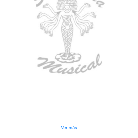
AGOTADO
ESTUCHE DURO PH-E10-LP
$
277.000
Ver más