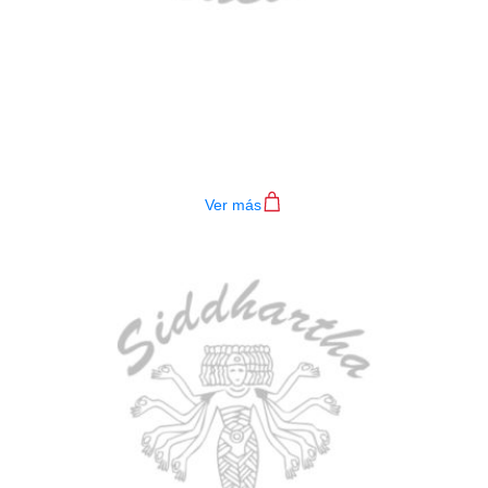
BAJO ELECTRICO DEVISER L-B3-
4P RD
$
782.000
Ver más