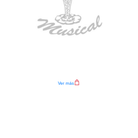
TECLADO MEDELI AKX10S
$
4.200.000
Ver más