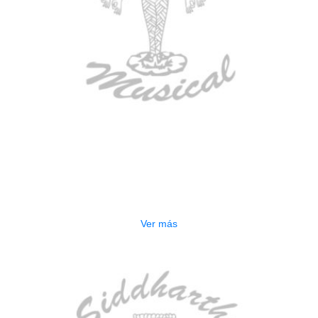
AGOTADO
ESTUCHE DURO PH-E10-F
$
277.000
Ver más