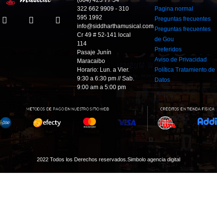
(604) 423 77 54
322 662 9909 - 310
Pagina normal
595 1992
Preguntas frecuentes
info@siddharthamusical.com
Preguntas frecuentes
Cr 49 # 52-141 local
de Gou
114
Preferidos
Pasaje Junín
Aviso de Privacidad
Maracaibo
Horario: Lun. a Vier.
Política Tratamiento de
9:30 a 6:30 pm // Sab.
Datos
9:00 am a 5:00 pm
2022 Todos los Derechos reservados.
Simbolo agencia digital