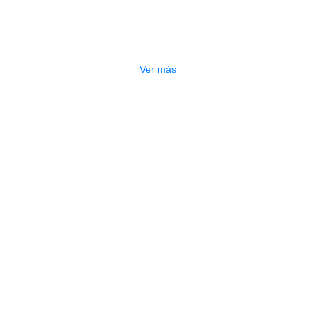
ARMONICA GOLDEN CUP JH024A
$
58.000
Ver más