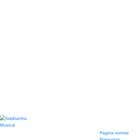
Contacto
Información y
ayuda
(604) 423 77 54
Pagina normal
322 662 9909 - 310
Preguntas
595 1992