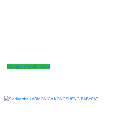
La armónica Kongsheng Devil Blues es conocida por su
sonido distintivo y su construcción de calidad. Es una opción
popular entre los armonicistas, en particular en el género del
blues. La serie “Devil Blues” de Kongsheng está diseñada
para brindar un tono rico y áspero que se adapta
excepcionalmente bien a la música blues.
Tonalidad: C
Comprar por WhatsApp
Productos
Relacionados
AGOTADO
ARMONICA KONGSHENG
BABYFAT