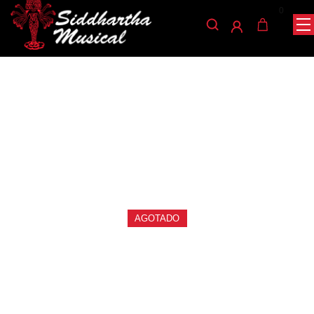
0
/
/
/ ARCO VIOLA DB02 1/2
INICIO
ACCESORIOS
ARCOS VIOLA
arcos-viola-accesorios
ARCO VIOLA DB02 1/2
Ref: 36006160
$
39.600
AGOTADO
Arco en madera de arce para viola 320″, sus
cerdas son en crin de caballo. Un arco para
músicos de iniciación y profesional que ofrece
calidad y comodidad al interprete.