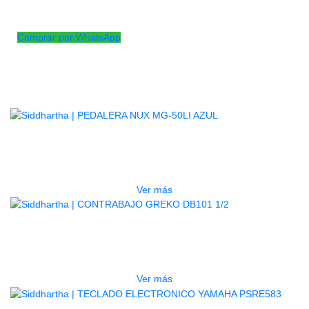
ARCO CONTRABAJO FRABCES
BB01-F
Comprar por WhatsApp
Productos
Relacionados
AGOTADO
PEDALERA NUX MG-50LI AZUL
$
1.800.000
Ver más
AGOTADO
CONTRABAJO GREKO DB101 1/2
$
3.165.000
Ver más
AGOTADO