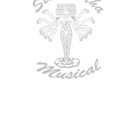
AGOTADO
TECLADO ELECTRONICO YAMAHA
PSRE583
$
2.250.000