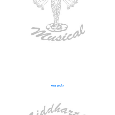
AGOTADO
CONTRABAJO GREKO DB101 1/2
$
3.165.000
Ver más