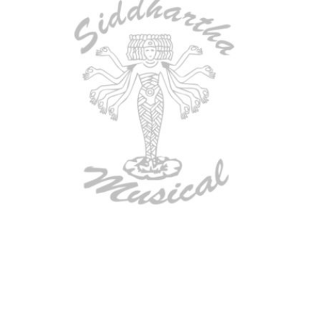
AGOTADO
ESTUCHE DURO PH-E10-S
$
277.000