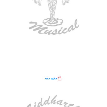
BAJO ELECTRICO DEVISER L-B3-
4P BL
$
782.000
Ver más