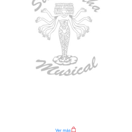
BAJO ELECTRICO DEVISER L-B3-
4P RD
$
782.000
Ver más