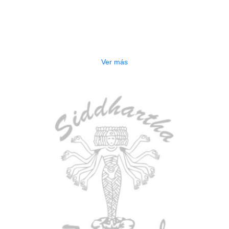
AGOTADO
ESTUCHE DURO PH-E10-F
$
277.000
Ver más