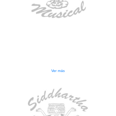
AGOTADO
GUITARRA ELECTRICA DEVISER
LG2S+GE6X (EFECTOS)
$
750.000
Ver más