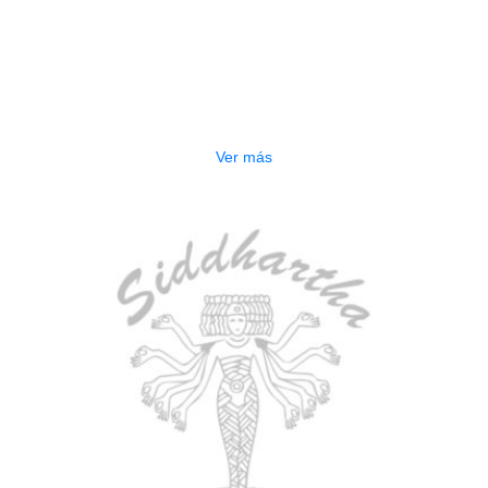
AGOTADO
BAJO ELECTRICO DEVISER L-B3-
5P BL
$
832.000
Ver más