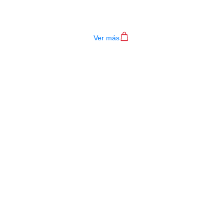
TECLADO MEDELI AKX10S
$
4.200.000
Ver más