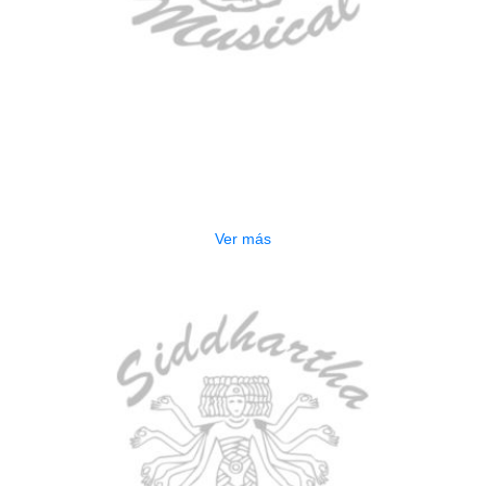
AGOTADO
ESTUCHE DURO PH-E10-LP
$
277.000
Ver más