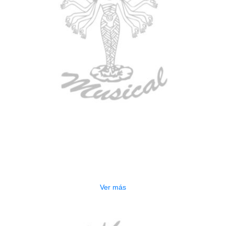
AGOTADO
ESTUCHE DURO PH-42
$
277.000
Ver más