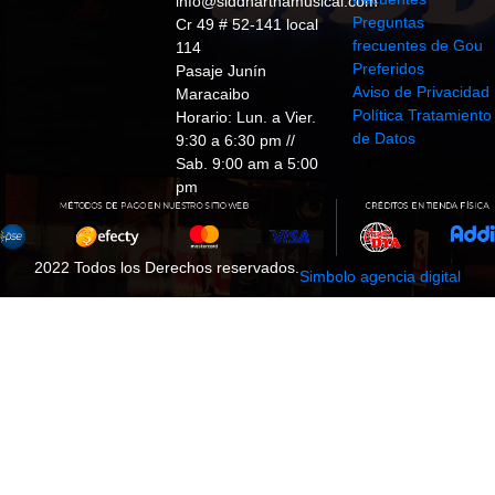
info@siddharthamusical.com
Preguntas
Cr 49 # 52-141 local
frecuentes de Gou
114
Preferidos
Pasaje Junín
Aviso de Privacidad
Maracaibo
Política Tratamiento
Horario: Lun. a Vier.
de Datos
9:30 a 6:30 pm //
Sab. 9:00 am a 5:00
pm
2022 Todos los Derechos reservados.
Simbolo agencia digital