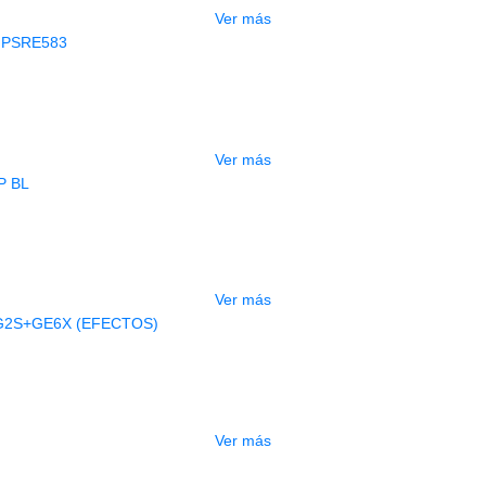
Ver más
AGOTADO
CLADO ELECTRONICO YAMAHA PSRE
$
2.250.000
Ver más
AGOTADO
BAJO ELECTRICO DEVISER L-B3-5P B
$
832.000
Ver más
AGOTADO
A ELECTRICA DEVISER LG2S+GE6X (
$
750.000
Ver más