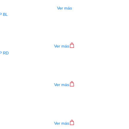
Ver más
BAJO ELECTRICO DEVISER L-B3-4P B
$
782.000
Ver más
BAJO ELECTRICO DEVISER L-B3-4P R
$
782.000
Ver más
TECLADO MEDELI AKX10S
$
4.200.000
Ver más