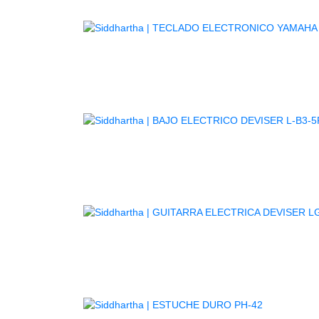
TE
GUITARR
AGOTADO