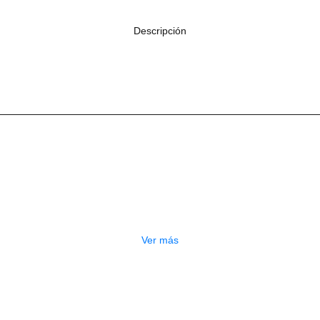
Descripción
Productos
Relacionados
OTADO
PEDALERA NUX MG-50LI AZUL
$
1.800.000
Ver más
GOTADO
CONTRABAJO GREKO DB101 1/2
$
3.165.000