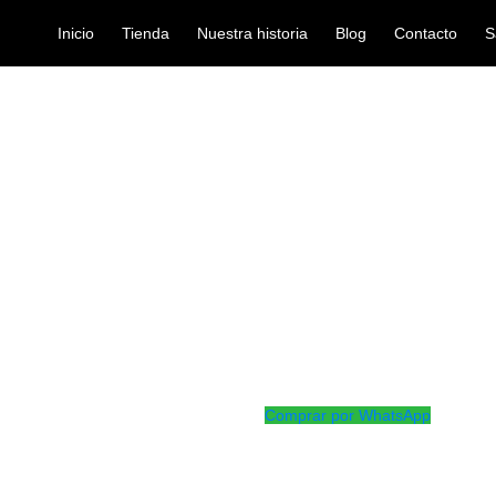
Inicio
Tienda
Nuestra historia
Blog
Contacto
S
 VIOLIN SR14BL 4/4
almohadilla
ALMOHADILLA
Ref: 36006000
$
25.000
Almohadilla color amarillo en plá
para violín 4/4 y 3/4
Comprar por WhatsApp