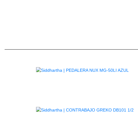
Almohadilla color azul en plástico ajustable para
violín 4/4 y 3/4
AG
A