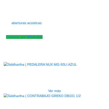
El alma en instrumentos de cuerda frotada es una pieza
cilíndrica de madera que conecta, a modo de columna, las
tapas superior e inferior de la caja de resonancia, siendo
fácilmente observable desde el exterior a través de
las
aberturas acústicas
. Esta pieza va sujeta por presión y sus
funciones
Comprar por WhatsApp
Productos
Relacionados
AGOTADO
PEDALERA NUX MG-50LI AZUL
$
1.800.000
Ver más
AGOTADO
CONTRABAJO GREKO DB101 1/2