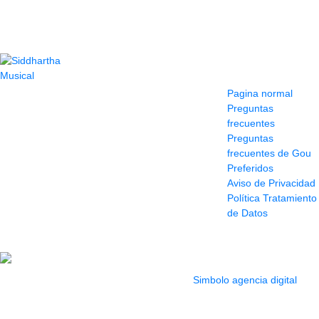
Contacto
Información y
ayuda
(604) 423 77 54
Pagina normal
322 662 9909 - 310
Preguntas
595 1992
frecuentes
info@siddharthamusical.com
Preguntas
Cr 49 # 52-141 local
frecuentes de Gou
114
Preferidos
Pasaje Junín
Aviso de Privacidad
Maracaibo
Política Tratamiento
Horario: Lun. a Vier.
de Datos
9:30 a 6:30 pm //
Sab. 9:00 am a 5:00
pm
2022 Todos los Derechos reservados.
Simbolo agencia digital