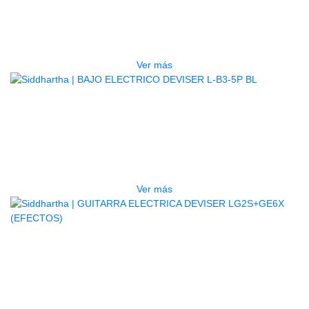
PSRE583
$
2.250.000
Ver más
AGOTADO
BAJO ELECTRICO DEVISER L-B3-
5P BL
$
832.000
Ver más
AGOTADO
GUITARRA ELECTRICA DEVISER
LG2S+GE6X (EFECTOS)
$
750.000