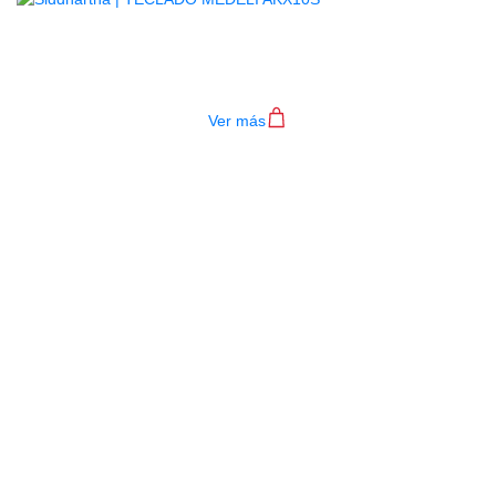
TECLADO MEDELI AKX10S
$
4.200.000
Ver más