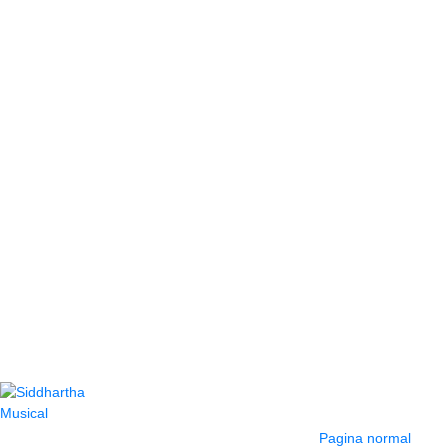
Contacto
Información y
ayuda
(604) 423 77 54
Pagina normal
322 662 9909 - 310